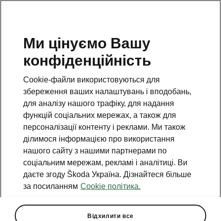
Ми цінуємо Вашу
конфіденційність
Cookie-файли використовуються для
збереження ваших налаштувань і вподобань,
для аналізу нашого трафіку, для надання
функцій соціальних мережах, а також для
персоналізації контенту і реклами. Ми також
ділимося інформацією про використання
нашого сайту з нашими партнерами по
соціальним мережам, рекламі і аналітиці. Ви
даєте згоду Škoda Україна. Дізнайтеся більше
Škoda Karoq за
за посиланням
Cookie політика.
суперціною: подаруйте
собі комфорт на дорозі!
Відхилити все