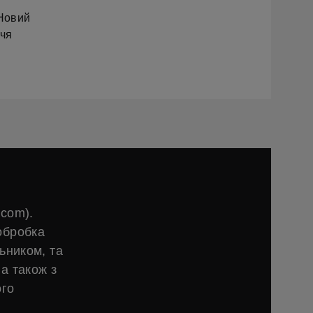
 Новий
ччя
.com).
обробка
ьником, та
а також з
ого