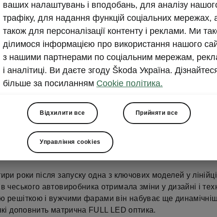
Вийшов відео-анонс он
ваших налаштувань і вподобань, для аналізу нашог
трафіку, для надання функцій соціальних мережах, 
ŠKODA KAROQ
також для персоналізації контенту і реклами. Ми та
ділимося інформацією про використання нашого са
2021-11-22T11:54:31.019+00:00
з нашими партнерами по соціальним мережам, рекл
і аналітиці. Ви даєте згоду Škoda Україна. Дізнайтес
ŠKODA AUTO оприлюднила офіційний відео-анонс 
більше за посиланням
Cookie політика.
KAROQ. Онлайн-прем’єра відбудеться 30 листопада 
Відхилити все
Прийняти все
Управління cookies
ири роки після запуску одна з ключових моделей у лінійці
в чеського автовиробника отримала зміни у дизайні і тех
ю решіткою і вужчими фарами він набуває ще динамічні
які доповнить матрична FULL LED оптика.