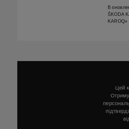
В оновлен
ŠKODA KA
KAROQ» 3
Цей к
Отриму
персональ
підтверд
ві