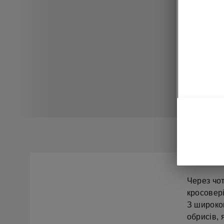
Через чот
кросовері
З широко
обрисів, 