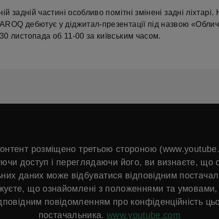
ій задній частині особливо помітні змінені задні ліхтарі.
ROQ дебютує у діджитал-презентації під назвою «Обли
0 листопада об 11-00 за київським часом.
онтент розміщено третьою стороною (www.youtube
ючи доступ і переглядаючи його, ви визнаєте, що 
них даних може відбуватися відповідним постачал
жуєте, що ознайомлені з положеннями та умовами, 
дповідним повідомленням про конфіденційність ць
постачальника.
www.youtube.com