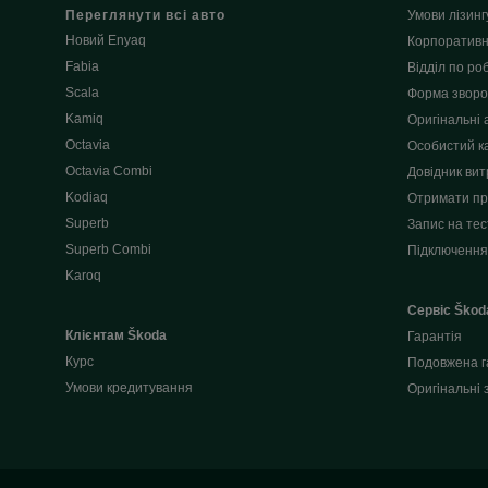
Переглянути всі авто
Умови лізинг
Новий Enyaq
Корпоративн
Fabia
Відділ по роб
Scala
Форма зворот
Kamiq
Оригінальні 
Octavia
Особистий к
Octavia Combi
Довідник вит
Kodiaq
Отримати пр
Superb
Запис на тес
Superb Combi
Підключення
Karoq
Сервіс Škod
Клієнтам Škoda
Гарантія
Курс
Подовжена г
Умови кредитування
Оригінальні 