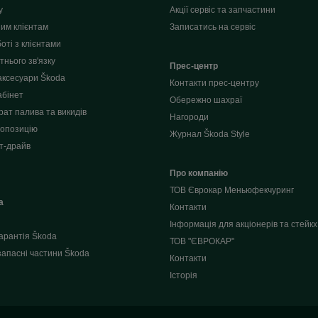
у
Акції сервіс та запчастини
им клієнтам
Записатись на сервіс
оті з клієнтами
нього зв'язку
Прес-центр
аксесуари Škoda
Контакти прес-центру
абінет
Обережно шахраї
рат палива та викидів
Нагороди
опозицію
Журнал Škoda Style
т-драйв
Про компанію
ТОВ Єврокар Меньюфекчуринг
a
Контакти
Інформація для акціонерів та стейкх
арантія Škoda
ТОВ "ЄВРОКАР"
запасні частини Škoda
Контакти
Історія