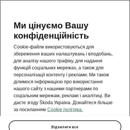
Ми цінуємо Вашу
конфіденційність
Cookie-файли використовуються для
збереження ваших налаштувань і вподобань,
для аналізу нашого трафіку, для надання
функцій соціальних мережах, а також для
персоналізації контенту і реклами. Ми також
ділимося інформацією про використання
нашого сайту з нашими партнерами по
соціальним мережам, рекламі і аналітиці. Ви
даєте згоду Škoda Україна. Дізнайтеся більше
Škoda Kodiaq — максимум
за посиланням
Cookie політика.
простору та переваг за
новою ціною
Відхилити все