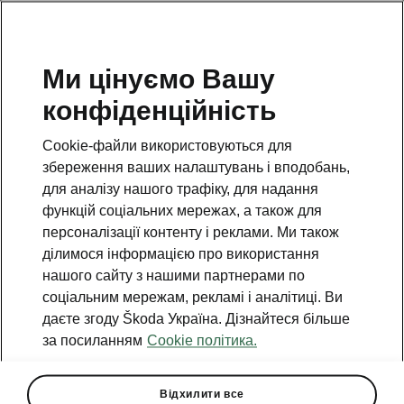
Ми цінуємо Вашу
конфіденційність
Cookie-файли використовуються для
збереження ваших налаштувань і вподобань,
для аналізу нашого трафіку, для надання
функцій соціальних мережах, а також для
персоналізації контенту і реклами. Ми також
ділимося інформацією про використання
нашого сайту з нашими партнерами по
соціальним мережам, рекламі і аналітиці. Ви
даєте згоду Škoda Україна. Дізнайтеся більше
Škoda — офіційний
за посиланням
Cookie політика.
партнер бізнес-
конференції REСТАРТ 2025
Відхилити все