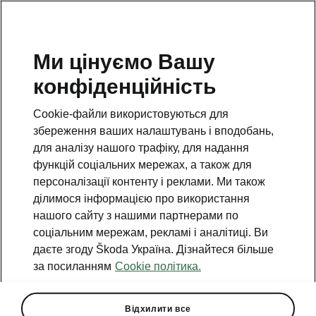
Ми цінуємо Вашу
конфіденційність
Cookie-файли використовуються для
збереження ваших налаштувань і вподобань,
для аналізу нашого трафіку, для надання
функцій соціальних мережах, а також для
персоналізації контенту і реклами. Ми також
ділимося інформацією про використання
нашого сайту з нашими партнерами по
соціальним мережам, рекламі і аналітиці. Ви
даєте згоду Škoda Україна. Дізнайтеся більше
Škoda Peaq: перший погляд
за посиланням
Cookie політика.
на новий електричний
флагман Škoda
Відхилити все