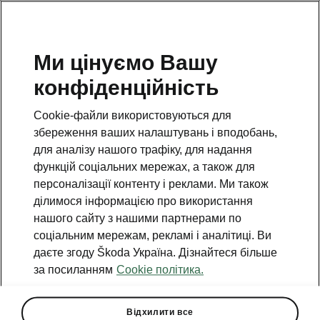
Ми цінуємо Вашу
конфіденційність
Cookie-файли використовуються для
збереження ваших налаштувань і вподобань,
для аналізу нашого трафіку, для надання
функцій соціальних мережах, а також для
персоналізації контенту і реклами. Ми також
ділимося інформацією про використання
нашого сайту з нашими партнерами по
соціальним мережам, рекламі і аналітиці. Ви
даєте згоду Škoda Україна. Дізнайтеся більше
Škoda показала ескізи
за посиланням
Cookie політика.
нового електричного Peaq
2026-06-04T12:46:47.116+00:00
Відхилити все