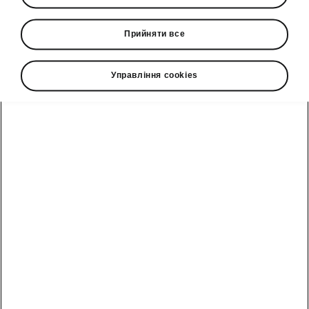
Škoda Auto представила перші екстер’єрні
Прийняти все
ескізи нового повністю електричного
семимісного SUV — Škoda Peaq. Дизайн
нового флагманського кросовера
Управління cookies
вирізняється чітко окресленими
поверхнями, точними лініями та
характерними світловими елементами.
Світова прем’єра моделі
відбудеться 23 червня 2026 року о
18:25 у Монне-є-Морнекс, Франція.
«Під час створення екстер’єру
Škoda Peaq ми послідовно
втілювали принципи нового