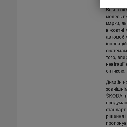
Всього кі
модель в
марки, як
в жовтні
автомобіл
інноваці
системами
того, вп
навігації
оптикою, 
Дизайн н
зовнішні
ŠKODA, по
продуман
стандарт 
рішення 
пропонува