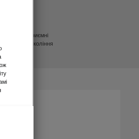
окар» готує приємні
годні нове покоління
о
 800 грн. *
а
кож
йту
амі
я
енду!
 у вашій
рки SKODA
в