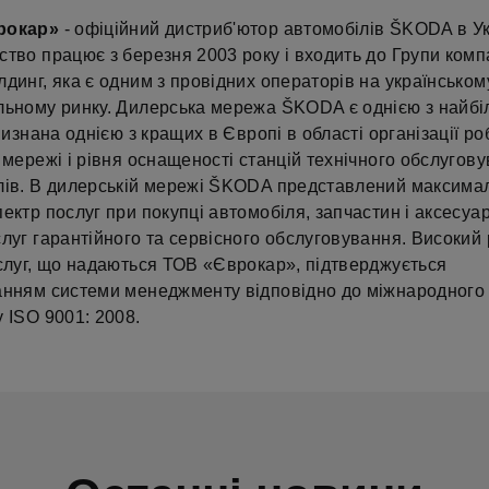
рокар»
- офіційний дистриб'ютор автомобілів ŠKODA в Ук
тво працює з березня 2003 року і входить до Групи комп
динг, яка є одним з провідних операторів на українськом
льному ринку. Дилерська мережа ŠKODA є однією з найбі
 визнана однією з кращих в Європі в області організації ро
 мережі і рівня оснащеності станцій технічного обслугов
лів. В дилерській мережі ŠKODA представлений максима
ектр послуг при покупці автомобіля, запчастин і аксесуар
луг гарантійного та сервісного обслуговування. Високий 
ослуг, що надаються ТОВ «Єврокар», підтверджується
анням системи менеджменту відповідно до міжнародного
 ISO 9001: 2008.