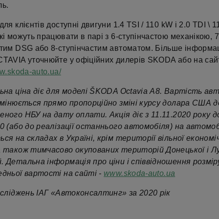
ль.
для клієнтів доступні двигуни 1.4 TSI / 110 kW і 2.0 TDI \ 
кі можуть працювати в парі з 6-ступінчастою механікою, 7
стим DSG або 8-ступінчастим автоматом. Більше інформац
CTAVIA уточнюйте у офіційних дилерів SKODA або на сайт
ww.skoda-auto.ua/
льна ціна діє для моделі ŠKODA Octavia А8. Вартість ав
змінюється прямо пропорційно зміні курсу долара США до
ного НБУ на дату оплати. Акція діє з 11.11.2020 року д
0 (або до реалізації останнього автомобіля) на автомоб
ся на складах в Україні, крім території вільної економі
а також тимчасово окупованих територій Донецької і Л
. Детальна інформація про ціни і співвідношення розмір
едньої вартості на сайті -
www.skoda-auto.ua
досліджень ІАГ «Автоконсалтинг» за 2020 рік