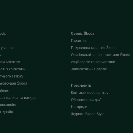
oda
Сервіс Škoda
Гарантія
тування
Подовжена гарантія Škoda
у
Оригінальні запасні частини Škoda
им клієнтам
Акції сервіс та запчастини
оті з клієнтами
Записатись на сервіс
нього зв'язку
аксесуари Škoda
Прес-центр
абінет
Контакти прес-центру
рат палива та викидів
Обережно шахраї
опозицію
Нагороди
т-драйв
Журнал Škoda Style