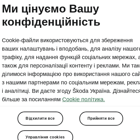
SKODA починає Різдво!
Ми цінуємо Вашу
конфіденційність
2020-11-10T15:41:13.327+00:00
Різдво і Новий рік все одно будуть! І компанія «Євр
Cookie-файли використовуються для збереження
різдвяні сюрпризи для своїх клієнтів вже зараз! Сьо
ваших налаштувань і вподобань, для аналізу нашог
SKODA OCTAVIA А8 можна придбати з вигодою до 32
трафіку, для надання функцій соціальних мережах, 
також для персоналізації контенту і реклами. Ми та
ділимося інформацією про використання нашого са
з нашими партнерами по соціальним мережам, рекл
і аналітиці. Ви даєте згоду Škoda Україна. Дізнайтес
більше за посиланням
Cookie політика.
вилю хорошого настрою і приємних цін від улюбленого Бр
 «Єврокар» подбала про те, щоб в цьому році під ялинкою
Відхилити все
Прийняти все
в відмінний подарунок. На нове покоління бестселера ма
8 діє спеціальна ціна.* Поспішайте, кількість автомобілі
Управління cookies
!