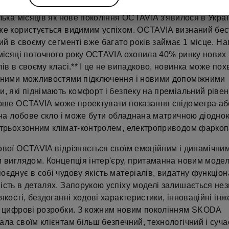
лька місяців як нове покоління OCTAVIA з'явилося в Україн
же користується видимим успіхом. OCTAVIA визнаний бе
ий в своєму сегменті вже багато років займає 1 місце. Н
 місяці поточного року OCTAVIA охопила 40% ринку нових
ів в своєму класі.** І це не випадково, новинка може по
йними можливостями підключення і новими допоміжними
, які піднімають комфорт і безпеку на преміальний рівен
ерше OCTAVIA може проектувати показання спідометра аб
 на лобове скло і може бути обладнана матричною діодно
трьохзонним клімат-контролем, електроприводом фаркопа 
ової OCTAVIA відрізняється своїм емоційним і динамічни
м виглядом. Концепція інтер'єру, притаманна новим моде
єднує в собі чудову якість матеріалів, видатну функціона
ість в деталях. Запорукою успіху моделі залишається не
якості, бездоганні ходові характеристики, інноваційні інж
і цифрові розробки. З кожним новим поколінням SKODA
ла своїм клієнтам більш безпечний, технологічний і суч