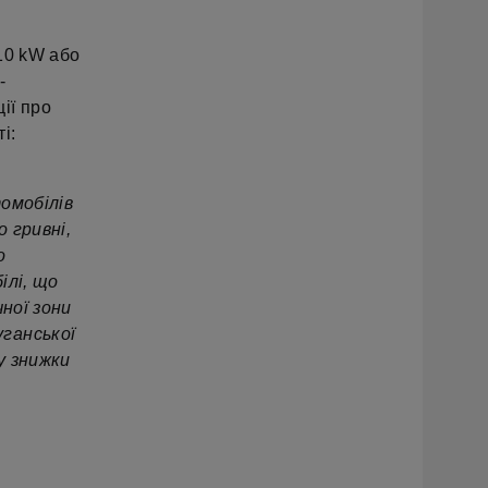
110 kW або
-
ії про
і:
томобілів
 гривні,
о
ілі, що
чної зони
уганської
у знижки