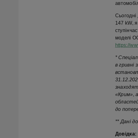
автомобі
Сьогодні 
147 kW, я
ступінча
моделі O
https://w
* Спеціа
в гривні 
встановле
31.12.202
знаходять
«Крим», 
областей
до попер
** Дані 
Довідка: