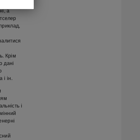
і, а
стселер
априклад,
хвалитися
ь. Крім
о дані
ю
і ін.
м
лям
льність і
змінний
енерні
асний