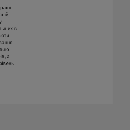
раїні.
аній
у
льших в
боти
ування
льно
ів, а
рівень