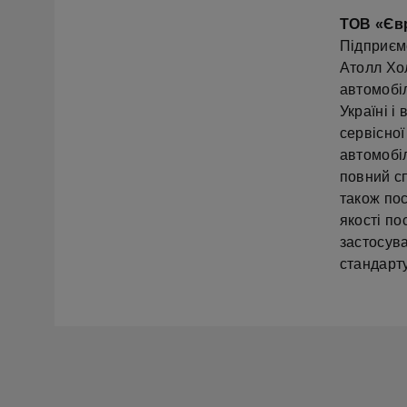
ТОВ «Єв
Підприємс
Атолл Хол
автомобі
Україні і
сервісної
автомобі
повний сп
також пос
якості п
застосув
стандарту