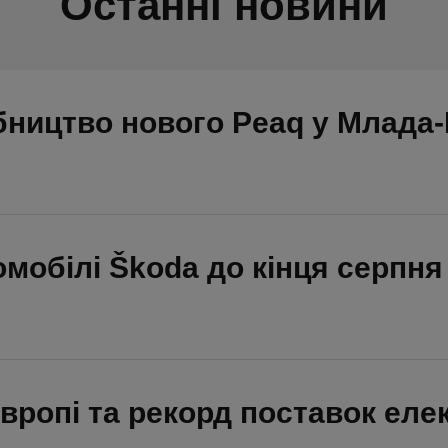
Останні новини
бництво нового Peaq у Млада
омобілі Škoda до кінця серпня
Європі та рекорд поставок еле