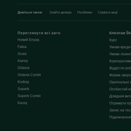
Дивіться також
Знайти дилера
Посібники
Сервісні акції
Переглянути всі авто
Клієнтам Šk
Новий Enyaq
Курс
Fabia
Умови креди
Scala
Умови лізинг
Kamiq
Корпоративн
Octavia
Відділ по роб
Octavia Combi
Форма зворот
Kodiaq
Оригінальні 
Superb
Особистий к
Superb Combi
Довідник вит
Karoq
Отримати пр
Запис на тес
Підключення