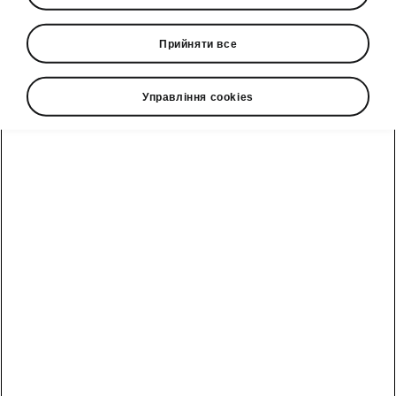
2026-06-08T14:36:40.91+00:00
Прийняти все
Škoda розпочинає виробництво нового Epiq
у Памплоні, Іспанія
Управління cookies
Як частина сімейства Electric
Urban Car Family від Volkswagen
Brand Group Core (BGC), цей
запуск є важливим етапом у
розвитку синергії всередині групи:
усі чотири моделі брендів CUPRA,
Volkswagen та Škoda
вироблятимуться на заводах в
Іспанії. Після нинішнього
покоління Superb, новий Epiq став