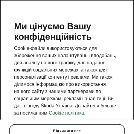
Ми цінуємо Вашу
конфіденційність
Cookie-файли використовуються для
збереження ваших налаштувань і вподобань,
для аналізу нашого трафіку, для надання
функцій соціальних мережах, а також для
персоналізації контенту і реклами. Ми також
ділимося інформацією про використання
нашого сайту з нашими партнерами по
соціальним мережам, рекламі і аналітиці. Ви
даєте згоду Škoda Україна. Дізнайтеся більше
Škoda розпочинає
за посиланням
Cookie політика.
виробництво нового Epiq у
Памплоні, Іспанія
Відхилити все