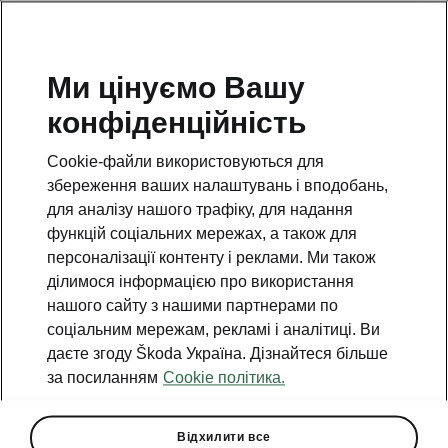
Ми цінуємо Вашу
конфіденційність
Cookie-файли використовуються для
збереження ваших налаштувань і вподобань,
для аналізу нашого трафіку, для надання
функцій соціальних мережах, а також для
персоналізації контенту і реклами. Ми також
ділимося інформацією про використання
нашого сайту з нашими партнерами по
соціальним мережам, рекламі і аналітиці. Ви
даєте згоду Škoda Україна. Дізнайтеся більше
Škoda Vision Gran Turismo
за посиланням
Cookie політика.
2024-04-26T09:28:31.791+00:00
Відхилити все
24 квітня Škoda представила концепт-кар