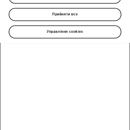
Škoda Vision Gran Turismo. Світова прем’єра
транслювалась в прямому ефірі з PLAYzone
Прийняти все
Arena у Празі. Переглянути запис трансляції
можна за посиланням Youtube каналу
Škoda
Управління cookies
Motosport
.
Škoda Auto представляє
неймовірний повністю електричний
концепт-кар Škoda Vision Gran
Turismo у відеогрі Gran Turismo 7
PlayStation, аби підсилити свою
присутність у світі цифрових
перегонів. Повнопривідний
одномісний автомобіль поєднує в
собі елементи культової моделі