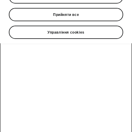
2020-11-19T13:12:10.038+00:00
Прийняти все
Знижки до 20% на сувенірну продукцію
ŠKODA*.
Управління cookies
З 16 листопада по 31 грудня
2020 року
в дилерській мережі
ŠKODA проходить щорічна
передсвяткова акція на
оригінальну сувенірну продукцію
ŠKODA.
Обирай подарунки для близьких до
свят з широкого асортименту
сувенірної продукції.