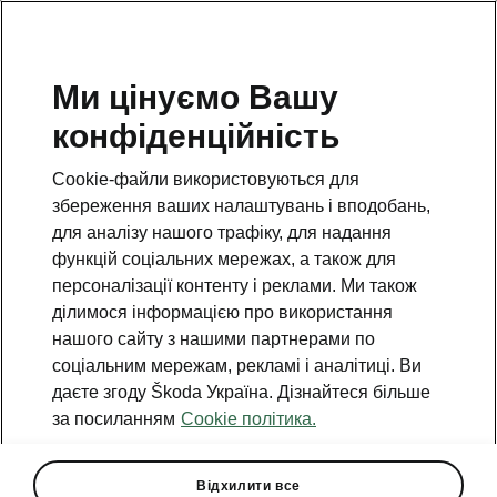
Ми цінуємо Вашу
конфіденційність
Cookie-файли використовуються для
збереження ваших налаштувань і вподобань,
для аналізу нашого трафіку, для надання
функцій соціальних мережах, а також для
персоналізації контенту і реклами. Ми також
ділимося інформацією про використання
нашого сайту з нашими партнерами по
соціальним мережам, рекламі і аналітиці. Ви
даєте згоду Škoda Україна. Дізнайтеся більше
Акція на сувеніри ŠKODA
за посиланням
Cookie політика.
«Обирай подарунки для
близьких»
Відхилити все