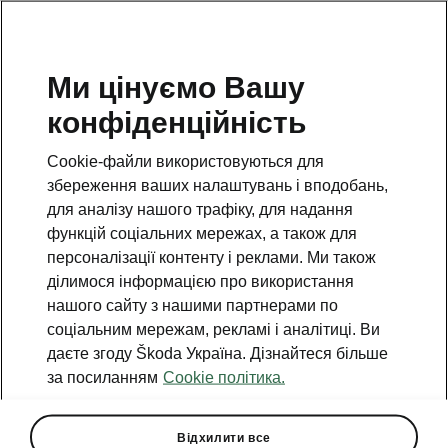
Ми цінуємо Вашу
конфіденційність
Cookie-файли використовуються для
збереження ваших налаштувань і вподобань,
для аналізу нашого трафіку, для надання
функцій соціальних мережах, а також для
персоналізації контенту і реклами. Ми також
ділимося інформацією про використання
нашого сайту з нашими партнерами по
соціальним мережам, рекламі і аналітиці. Ви
даєте згоду Škoda Україна. Дізнайтеся більше
Змінено умови гарантії на
за посиланням
Cookie політика.
автомобілі ŠKODA в
Україні
Відхилити все