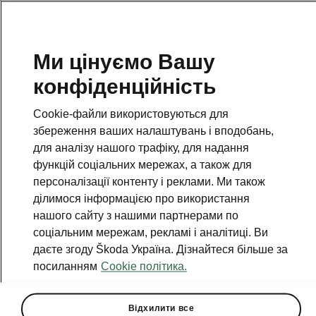
Ми цінуємо Вашу
конфіденційність
Cookie-файли використовуються для
збереження ваших налаштувань і вподобань,
для аналізу нашого трафіку, для надання
функцій соціальних мережах, а також для
персоналізації контенту і реклами. Ми також
ділимося інформацією про використання
нашого сайту з нашими партнерами по
соціальним мережам, рекламі і аналітиці. Ви
даєте згоду Škoda Україна. Дізнайтеся більше за
Світова прем’єра Škoda
посиланням
Cookie політика.
Peaq: трансляція з Франції
2026-06-22T09:35:21.297+00:00
Відхилити все