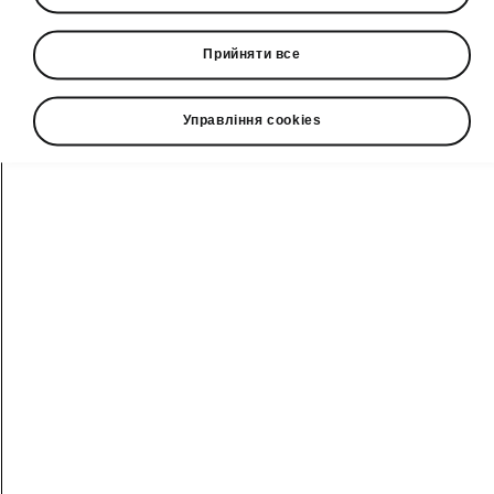
Вже завтра Škoda Auto представить свій
Прийняти все
новий флагман — повністю електричний
семимісний Škoda Peaq — у Моннетьє-
Морне (Франція).
Управління cookies
Для шанувальників бренду з
усього світу компанія проведе
пряму трансляцію презентації, яка
розпочнеться о 18:25 за
центральноєвропейським часом (о
19:25 за київським).
Трансляція буде доступна на
офіційному YouTube-каналі Škoda
та на платформі Škoda Storyboard.