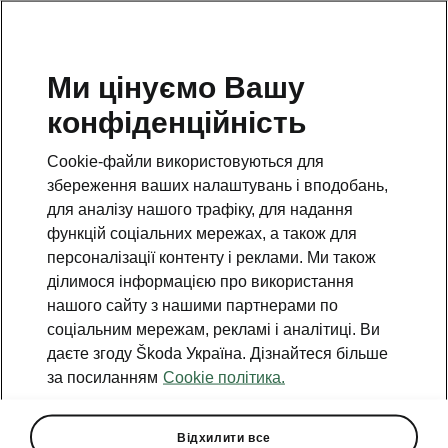
Ми цінуємо Вашу
конфіденційність
Cookie-файли використовуються для
збереження ваших налаштувань і вподобань,
Інформація для
для аналізу нашого трафіку, для надання
клієнтів
функцій соціальних мережах, а також для
персоналізації контенту і реклами. Ми також
ділимося інформацією про використання
нашого сайту з нашими партнерами по
Шановні клієнти,
соціальним мережам, рекламі і аналітиці. Ви
даєте згоду Škoda Україна. Дізнайтеся більше
Починаючи з червня 2016 року, ми запустили
за посиланням
Cookie політика.
сервісну кампанію, спрямовану на усунення
помилок в програмному забезпеченні автомобілів
з Дизельними двигунами. В ході цієї кампанії був
Відхилити все
розроблений ряд технічних рішень для всіх