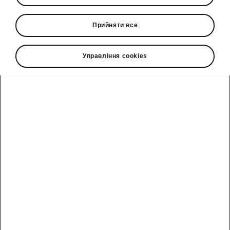
Форма зворотного зв'язку
Прийняти все
Управління cookies
Дивіться також
Знайти дилера
Посібники
Сервісні акції
Умови лізингу
Акції сервіс та
Ключові моделі
запчастини
компанії
Корпоративним
Переглянути
клієнтам
Записатись на
Політика