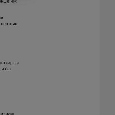
менше ніж
ння
спортних
ої картки
ни (за
 виписка