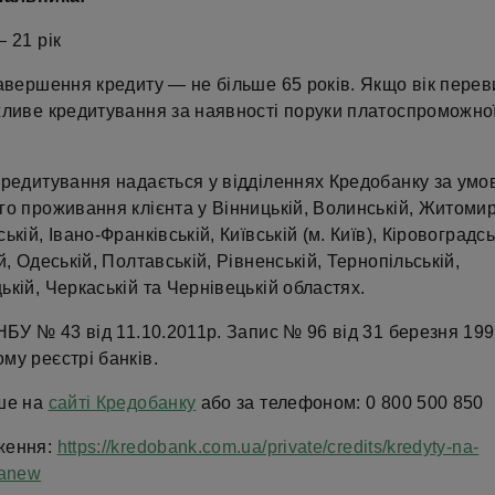
 21 рік
завершення кредиту — не більше 65 років. Якщо вік пере
жливе кредитування за наявності поруки платоспроможної
кредитування надається у відділеннях Кредобанку за умо
о проживання клієнта у Вінницькій, Волинській, Житомир
ькій, Івано-Франківській, Київській (м. Київ), Кіровоградсь
й, Одеській, Полтавській, Рівненській, Тернопільській,
кій, Черкаській та Чернівецькій областях.
НБУ № 43 від 11.10.2011р. Запис № 96 від 31 березня 199
му реєстрі банків.
ше на
сайті Кредобанку
або за телефоном: 0 800 500 850
ження:
https://kredobank.com.ua/private/credits/kredyty-na-
danew