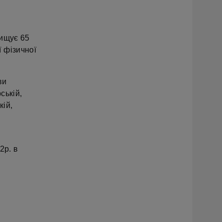
вищує 65
 фізичної
ви
ській,
кій,
2р. в