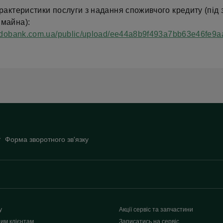
арактеристики послуги з надання споживчого кредиту (під 
 майна):
redobank.com.ua/public/upload/ee44a8b9f493a7bb63e46fe9a
Форма зворотного зв'язку
у
Акції сервіс та запчастини
им клієнтам
Записатись на сервіс