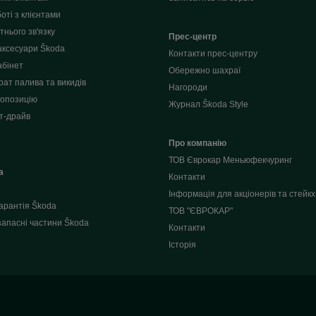
оті з клієнтами
нього зв'язку
Прес-центр
аксесуари Škoda
Контакти прес-центру
абінет
Обережно шахраї
рат палива та викидів
Нагороди
опозицію
Журнал Škoda Style
т-драйв
Про компанію
ТОВ Єврокар Меньюфекчуринг
a
Контакти
Інформація для акціонерів та стейкх
арантія Škoda
ТОВ "ЄВРОКАР"
запасні частини Škoda
Контакти
Історія