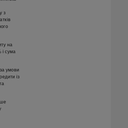
у з
атків
ного
иту на
 і сума
 за умови
редити із
та
ише
у