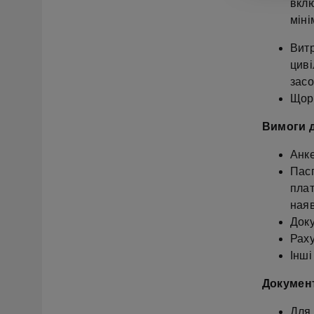
вклю
міні
Витр
циві
засо
Щорі
Вимоги д
Анке
Пасп
плат
наяв
Доку
Раху
Інші
Документ
Для 