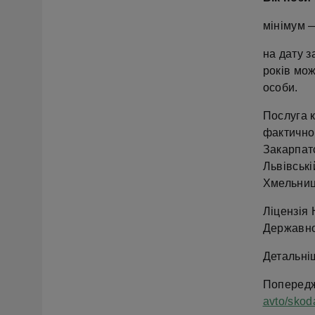
мінімум —
на дату 
років мо
особи.
Послуга 
фактичног
Закарпатс
Львівські
Хмельниць
Ліцензія 
Державно
Детальні
Поперед
avto/sko