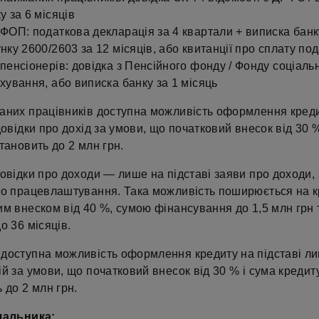
у за 6 місяців
ФОП: податкова декларація за 4 квартали + виписка банк
нку 2600/2603 за 12 місяців, або квитанції про сплату под
пенсіонерів: довідка з Пенсійного фонду / Фонду соціаль
хування, або виписка банку за 1 місяць
аних працівників доступна можливість оформлення кред
довідки про дохід за умови, що початковий внесок від 30 %
тановить до 2 млн грн.
овідки про доходи — лише на підставі заяви про доходи,
го працевлаштування. Така можливість поширюється на к
м внеском від 40 %, сумою фінансування до 1,5 млн грн 
о 36 місяців.
доступна можливість оформлення кредиту на підставі л
й за умови, що початковий внесок від 30 % і сума кредит
 до 2 млн грн.
чальника: