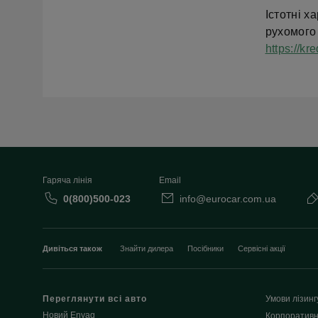
Істотні х
рухомого
https://k
Гаряча лінія
Email
0(800)500-023
info@eurocar.com.ua
Дивіться також
Знайти дилера
Посібники
Сервісні акції
Переглянути всі авто
Умови лізинг
Новий Enyaq
Корпоративн