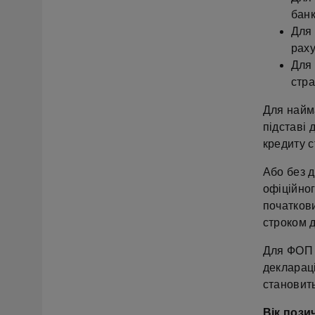
банк
Для 
раху
Для 
стра
Для найм
підставі 
кредиту с
Або без д
офіційно
початкови
строком д
Для ФОП 
деклараці
становить
Вік пози