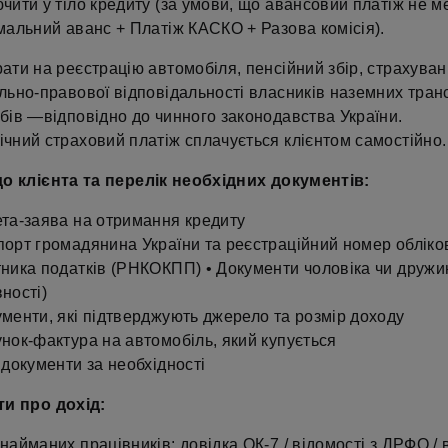
чити у тіло кредиту (за умови, що авансовий платіж не 
мальний аванс + Платіж КАСКО + Разова комісія).
ати на реєстрацію автомобіля, пенсійний збір, страхува
льно-правової відповідальності власників наземних тран
бів —відповідно до чинного законодавства України.
чний страховий платіж сплачується клієнтом самостійно.
о клієнта та перелік необхідних документів:
та-заява на отримання кредиту
орт громадянина України та реєстраційний номер обліков
ника податків (РНКОКПП) • Документи чоловіка чи дружи
ності)
менти, які підтверджують джерело та розмір доходу
нок-фактура на автомобіль, який купується
 документи за необхідності
и про дохід:
найманих працівників: довідка ОК-7 / відомості з ДРФО /