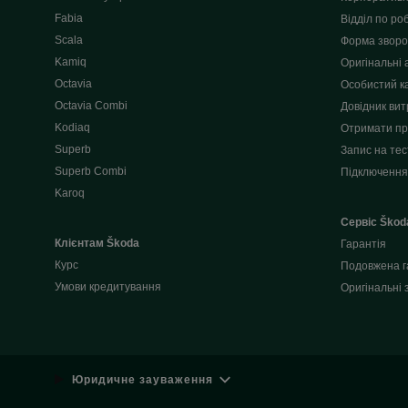
Fabia
Відділ по роб
Scala
Форма зворот
Kamiq
Оригінальні 
Octavia
Особистий к
Octavia Combi
Довідник вит
Kodiaq
Отримати пр
Superb
Запис на тес
Superb Combi
Підключення
Karoq
Сервіс Škod
Клієнтам Škoda
Гарантія
Курс
Подовжена г
Умови кредитування
Оригінальні 
Юридичне зауваження