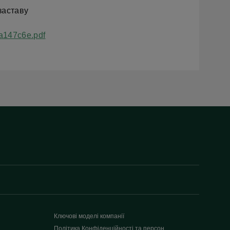
заставу
a147c6e.pdf
Ключові моделі компанії
Політика Конфіденційності та персон