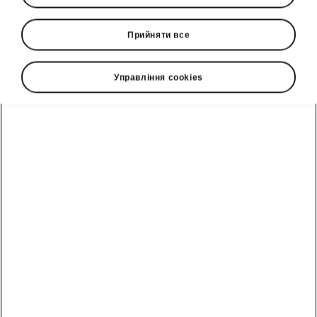
Прийняти все
Управління cookies
OTP Leasing – фінансуємо
майбутнє!
Дізнатися більше