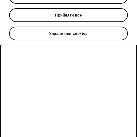
• Виконуйте завдання, заробляйте бали та
отримуйте оригінальні продукти Škoda як
Прийняти все
винагороду.
Управління cookies