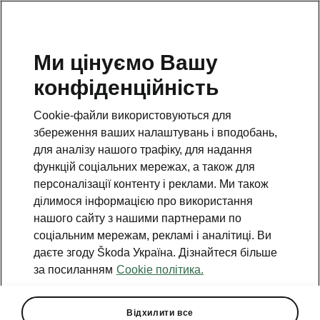
Ми цінуємо Вашу
конфіденційність
Повернутись на попередню сторінку.
Cookie-файли використовуються для
Назад
збереження ваших налаштувань і вподобань,
для аналізу нашого трафіку, для надання
функцій соціальних мережах, а також для
персоналізації контенту і реклами. Ми також
ділимося інформацією про використання
нашого сайту з нашими партнерами по
соціальним мережам, рекламі і аналітиці. Ви
даєте згоду Škoda Україна. Дізнайтеся більше
за посиланням
Cookie політика.
MyŠkoda App
Клуб MyŠkoda*
Відхилити все