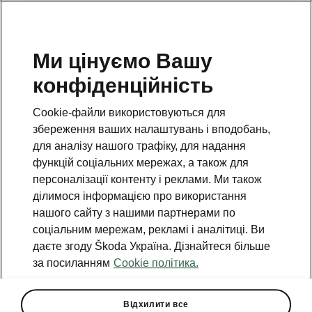
Ми цінуємо Вашу
конфіденційність
Повернутись на попередню сторінку
Cookie-файли використовуються для
Назад
збереження ваших налаштувань і вподобань,
для аналізу нашого трафіку, для надання
функцій соціальних мережах, а також для
персоналізації контенту і реклами. Ми також
ділимося інформацією про використання
нашого сайту з нашими партнерами по
соціальним мережам, рекламі і аналітиці. Ви
даєте згоду Škoda Україна. Дізнайтеся більше
за посиланням
Cookie політика.
Pay to Park
Як активувати застосунок
Відхилити все