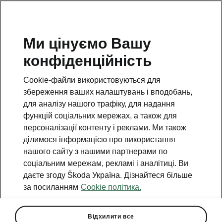
Ми цінуємо Вашу
конфіденційність
Ця сторінка є додатковою. Натисніть на кнопку, щоб
повернутися на основну.
Cookie-файли використовуються для
збереження ваших налаштувань і вподобань,
Повернутись
для аналізу нашого трафіку, для надання
функцій соціальних мережах, а також для
персоналізації контенту і реклами. Ми також
ділимося інформацією про використання
нашого сайту з нашими партнерами по
соціальним мережам, рекламі і аналітиці. Ви
даєте згоду Škoda Україна. Дізнайтеся більше
за посиланням
Cookie політика.
Octavia Selection Plus
Відхилити все