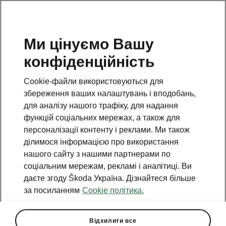
Ми цінуємо Вашу
конфіденційність
Cookie-файли використовуються для
збереження ваших налаштувань і вподобань,
для аналізу нашого трафіку, для надання
функцій соціальних мережах, а також для
персоналізації контенту і реклами. Ми також
ділимося інформацією про використання
нашого сайту з нашими партнерами по
соціальним мережам, рекламі і аналітиці. Ви
даєте згоду Škoda Україна. Дізнайтеся більше
Акційні спеціальні
за посиланням
Cookie політика.
пропозиції
Відхилити все
Преміум та комфорт, спорт та звук, якими б