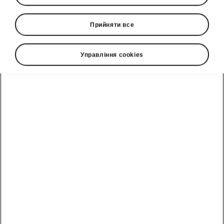
не були ваші побажання, тепер ви можете їх
втілити в життя з вигодою.
Прийняти все
Діє з 2026-05-01T07:54:27.791+00:00
Управління cookies
Отримати пропозицію