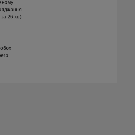
ряному
аряджання
за 26 хв)
 обох
perb