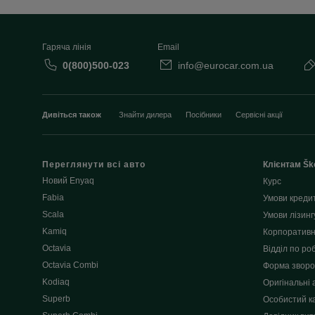
Гаряча лінія
Email
0(800)500-023
info@eurocar.com.ua
Дивіться також
Знайти дилера
Посібники
Сервісні акції
Переглянути всі авто
Клієнтам Šk
Новий Enyaq
Курс
Fabia
Умови креди
Scala
Умови лізинг
Kamiq
Корпоративн
Octavia
Відділ по роб
Octavia Combi
Форма зворот
Kodiaq
Оригінальні 
Superb
Особистий к