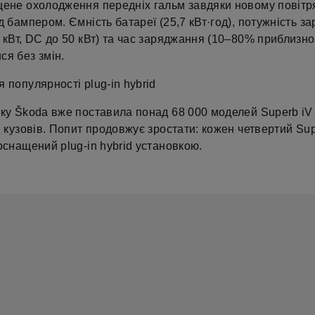
щене охолодження передніх гальм завдяки новому повіт
д бампером. Ємність батареї (25,7 кВт·год), потужність з
 кВт, DC до 50 кВт) та час заряджання (10–80% приблизно 
ся без змін.
 популярності plug-in hybrid
оку Škoda вже поставила понад 68 000 моделей Superb iV
і кузовів. Попит продовжує зростати: кожен четвертий Su
оснащений plug-in hybrid установкою.