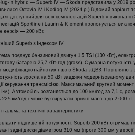
ug-in hybrid — Superb iV — Škoda представила у 2019 ро
явилися Octavia iV і Kodiaq iV (2024 р.) Відомий варіант 
 далі доступний для всіх комплектацій Superb у виконанні 
ектацій Sportline і Laurin & Klement пропонується виклю
 версія — 200 кВт.
ніший Superb з індексом iV
ема поєднує бензиновий двигун 1.5 TSI (130 кВт), елект
 тягову батарею 25,7 кВт·год (gross). Сумарна потужність 
ю модифікацію найпотужнішою Škoda з ДВЗ. Порівняно з 
потужність зросла на 50 кВт завдяки модернізованому дви
ції керування трансмісією. Максимальний крутний момент
Н·м). Автомобіль розганяється до 100 км/год за 7,1 с, роз
 225 км/год і може буксирувати причіп масою до 2 000 кг.
 гальма та технічні характеристики
відати підвищеній потужності, Superb 200 кВт отримав н
ані задні диски діаметром 310 мм (проти 300 мм у версії 