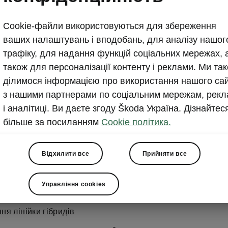
Škoda Superb отримав но
hybrid установку в 200 к
Cookie-файли використовуються для збереження
ваших налаштувань і вподобань, для аналізу нашог
трафіку, для надання функцій соціальних мережах, 
2026-02-27T10:40:47.21+00:00
також для персоналізації контенту і реклами. Ми та
Попит на plug-in hybrid установки зростає на ключо
ділимося інформацією про використання нашого са
ринках. Нова гібридна версія Superb потужністю 200
з нашими партнерами по соціальним мережам, рекл
моделі й стає найпотужнішим автомобілем Škoda з 
і аналітиці. Ви даєте згоду Škoda Україна. Дізнайтес
згоряння.
більше за посиланням
Cookie політика.
Відхилити все
Прийняти все
Управління cookies
я лінійки гібридів