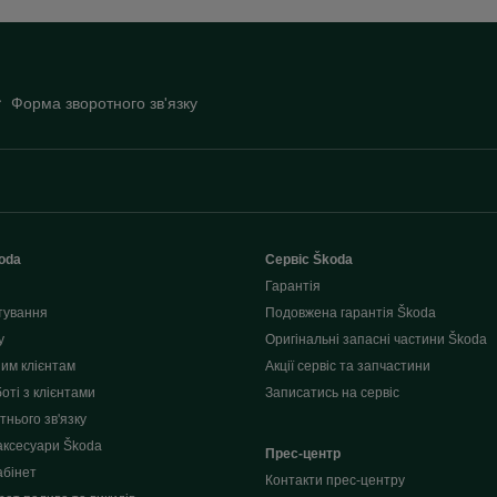
Форма зворотного зв'язку
oda
Сервіс Škoda
Гарантія
тування
Подовжена гарантія Škoda
у
Оригінальні запасні частини Škoda
им клієнтам
Акції сервіс та запчастини
оті з клієнтами
Записатись на сервіс
нього зв'язку
аксесуари Škoda
Прес-центр
абінет
Контакти прес-центру