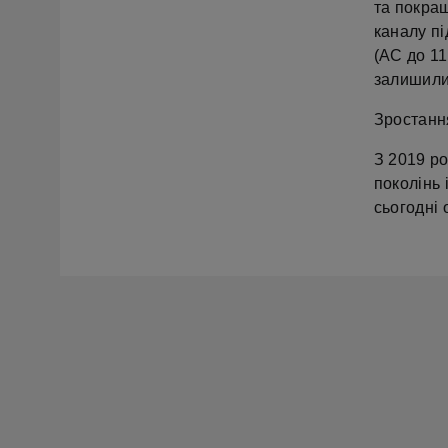
та покра
каналу пі
(AC до 11
залишили
Зростання
З 2019 р
поколінь 
сьогодні 