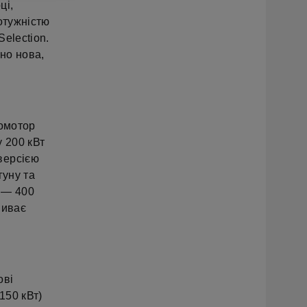
ці,
потужністю
Selection.
чно нова,
ромотор
у 200 кВт
версією
гуну та
 — 400
виває
ові
150 кВт)