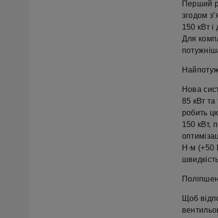
Перший pl
згодом з’
150 кВт і
Для компл
потужніша
Найпотуж
Нова сист
85 кВт та
робить ц
150 кВт, 
оптиміза
Н·м (+50 
швидкість
Поліпшені
Щоб відпо
вентильов