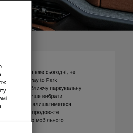
о
а паркування вже сьогодні, не
а
автомобіля. Pay to Park
кож
о знайде найближчу паркувальну
йту
алишається лише вибрати
амі
паркування. Залишатиметеся
я
ає проблем, продовжте
за допомогою мобільного
MyŠkoda.