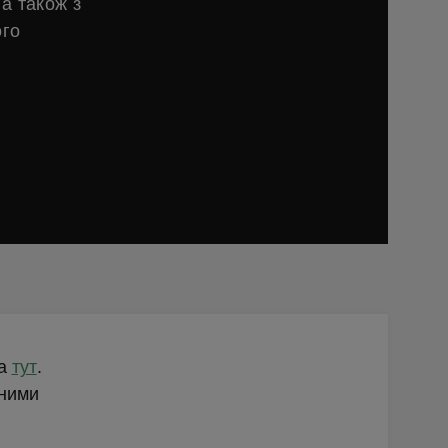
а також з
ого
da
тут
.
аними