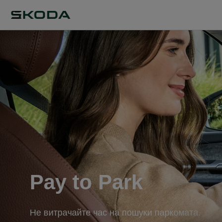
Pay to Park
Не витрачайте час на пошуки паркомата.