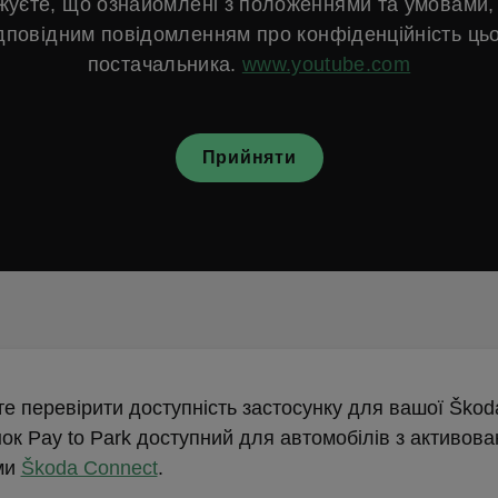
жуєте, що ознайомлені з положеннями та умовами, 
дповідним повідомленням про конфіденційність ць
постачальника.
www.youtube.com
Прийняти
е перевірити доступність застосунку для вашої Ško
ок Pay to Park доступний для автомобілів з активов
ми
Škoda Connect
.