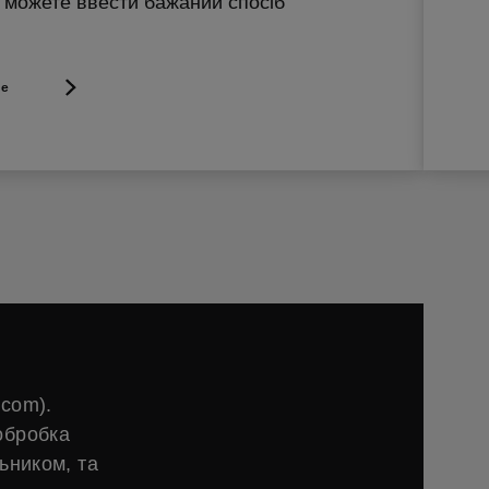
и можете ввести бажаний спосіб
ше
.com).
обробка
ьником, та