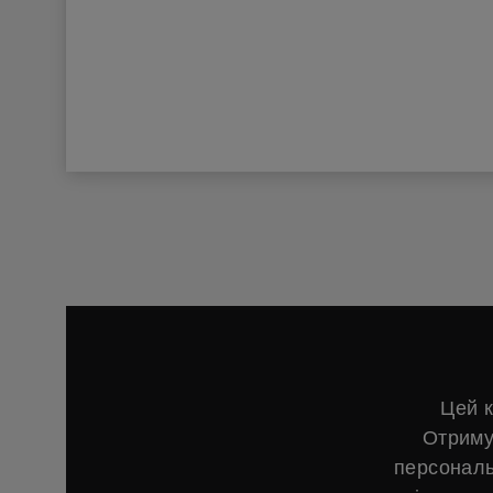
Цей к
Отриму
персональ