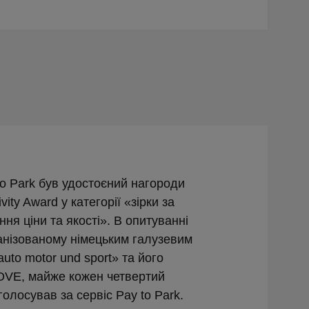
to Park був удостоєний нагороди
vity Award у категорії «зірки за
ня ціни та якості». В опитуванні
ганізованому німецьким галузевим
uto motor und sport» та його
OVE, майже кожен четвертий
голосував за сервіс Pay to Park.