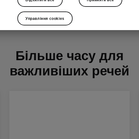
Управління cookies
Більше часу для
важливіших речей