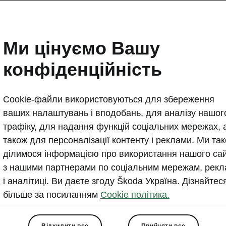
те магазин
Ми цінуємо Вашу
конфіденційність
Cookie-файли використовуються для збереження
ваших налаштувань і вподобань, для аналізу нашог
Сплачуйте з
трафіку, для надання функцій соціальних мережах, 
виходячи з 
також для персоналізації контенту і реклами. Ми та
автоматичн
ділимося інформацією про використання нашого са
зону, вам з
з нашими партнерами по соціальним мережам, рекл
тривалість 
і аналітиці. Ви даєте згоду Škoda Україна. Дізнайтес
довше? Нем
більше за посиланням
Cookie політика.
паркування 
застосунку 
Відхилити все
Прийняти все