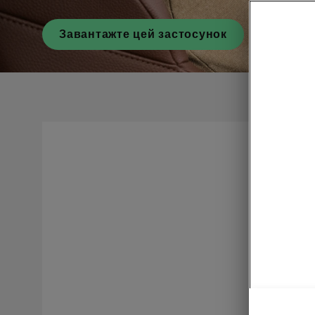
Завантажте цей застосунок
Відвідай