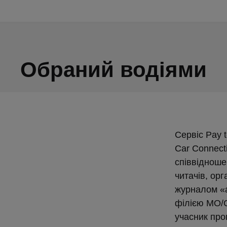
Обраний водіями
Сервіс Pay 
Car Connecti
співвідношен
читачів, ор
журналом «a
філією MO/
учасник про