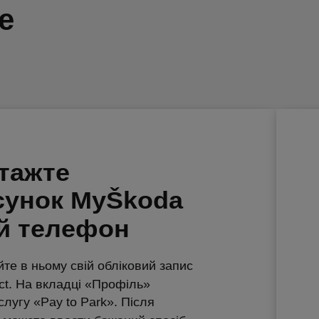
е
тажте
сунок MyŠkoda
ій телефон
йте в ньому свій обліковий запис
t. На вкладці «Профіль»
слугу «Pay to Park». Після