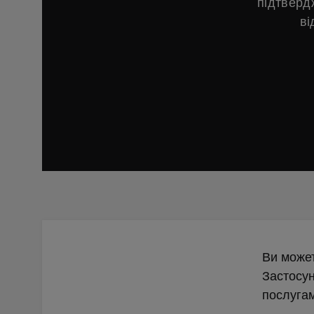
підтверд
ві
Ви может
Застосун
послуга