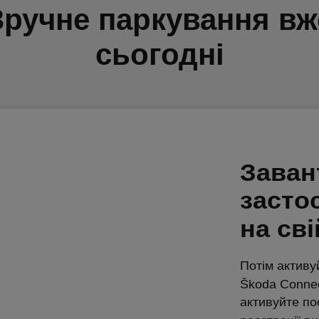
Зручне паркування вж
сьогодні
Заван
засто
на св
Потім активу
Škoda Connec
активуйте по