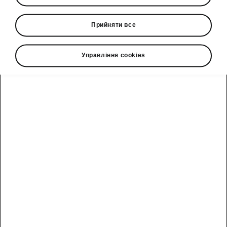
«Єврокар» 28.04.2023 року
Позачергові Загальні збори
Прийняти все
емітента ПрАТ «Єврокар»
05.12.2022 року
Управління cookies
Загальні збори емітента ПрАТ
«Єврокар» 28.04.2022 року
Загальні збори емітента ПрАТ
«Єврокар» 27.04.2021 року
Повідомлення про проведення
загальних зборів акціонерів
Загальні збори Товариства
23.04.2020 року
Загальні збори Товариства
25.04.2019 року