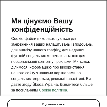
Ми цінуємо Вашу
Загальні збори
конфіденційність
емітента ПрАТ
Cookie-файли використовуються для
«ЄВРОКАР
збереження ваших налаштувань і вподобань,
для аналізу нашого трафіку, для надання
функцій соціальних мережах, а також для
Загальні збори емітента ПрАТ
персоналізації контенту і реклами. Ми також
«ЄВРОКАР» 25.08.2025 року
ділимося інформацією про використання
Загальні збори емітента ПрАТ
нашого сайту з нашими партнерами по
«ЄВРОКАР» 21.04.2025 року
соціальним мережам, рекламі і аналітиці. Ви
даєте згоду Škoda Україна. Дізнайтеся більше
Загальні збори емітента ПрАТ
за посиланням
Cookie політика.
«Єврокар» 30.04.2024 року
Загальні збори емітента ПрАТ
Відхилити все