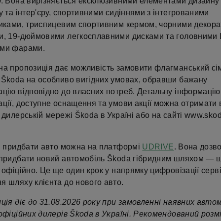
у. Вона вирізняється ексклюзивними елементами дизайну
у та інтер'єру, спортивними сидіннями з інтегрованими
никами, триспицевим спортивним кермом, чорними декор
и, 19-дюймовими легкосплавними дисками та головними
ми фарами.
на пропозиція дає можливість замовити флагманський с
 Škoda на особливо вигідних умовах, обравши бажану
ацію відповідно до власних потреб. Детальну інформацію
ції, доступне оснащення та умови акції можна отримати 
 дилерській мережі Škoda в Україні або на сайті www.sko
о, придбати авто можна на платформі
UDRIVE
. Вона дозв
 придбати новий автомобіль Škoda гібридним шляхом — 
 офіційно. Це ще один крок у напрямку цифровізації серві
я шляху клієнта до нового авто.
ція діє до 31.08.2026 року при замовленні наявних автомо
офіційних дилерів Škoda в Україні. Рекомендований розм