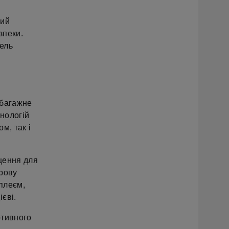
ний
зпеки.
ель
 багажне
хнологій
м, так і
щення для
фрову
плеєм,
єві.
ртивного