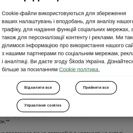
Знижка на новий Škoda 
Cookie-файли використовуються для збереження
наявності
ваших налаштувань і вподобань, для аналізу нашог
трафіку, для надання функцій соціальних мережах, 
2026-07-07T07:19:46.006+00:00
також для персоналізації контенту і реклами. Ми та
ділимося інформацією про використання нашого са
Компанія Єврокар, офіційний дистриб'ютор автомобіл
з нашими партнерами по соціальним мережам, рекл
оголошує спеціальну пропозицію на новий Škoda Ko
і аналітиці. Ви даєте згоду Škoda Україна. Дізнайтес
більше за посиланням
Cookie політика.
Відхилити все
Прийняти все
Управління cookies
 до 31 серпня 2026 року клієнти можуть придбати автомо
о року із вигодою до 106 700 грн*.
Вартість Škoda Kodia
рн.**