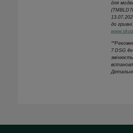
для модел
(TMBLD7P
13.07.20
до гривн
www.skod
**Рекомен
7 DSG 4x
змінюєть
встановл
Детальні