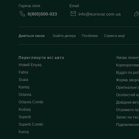
Гаряча лінія
Email
0(800)500-023
info@eurocar.com.ua
Дивіться також
Знайти дилера
Посібники
Сервісні акції
Переглянути всі авто
Умови лізинг
Новий Enyaq
Корпоративн
Fabia
Відділ по роб
Scala
Форма зворот
Kamiq
Оригінальні 
Octavia
Особистий к
Octavia Combi
Довідник вит
Kodiaq
Отримати пр
Superb
Запис на тес
Superb Combi
Підключення
Karoq