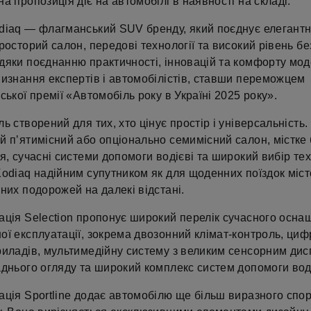
а пропозиція діє на автомобілі в наявності на складі.
diaq — флагманський SUV бренду, який поєднує елегант
росторий салон, передові технології та високий рівень бе
дяки поєднанню практичності, інновацій та комфорту мод
визнання експертів і автомобілістів, ставши переможцем
ської премії «Автомобіль року в Україні 2025 року».
ь створений для тих, хто цінує простір і універсальність.
й пʼятимісний або опціонально семимісний салон, містке
я, сучасні системи допомоги водієві та широкий вибір те
odiaq надійним супутником як для щоденних поїздок місто
них подорожей на далекі відстані.
ація Selection пропонує широкий перелік сучасного осна
ої експлуатації, зокрема двозонний клімат-контроль, ци
риладів, мультимедійну систему з великим сенсорним дис
днього огляду та широкий комплекс систем допомоги воді
ація Sportline додає автомобілю ще більш виразного спо