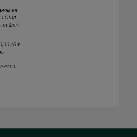
аном на
ара США
 сайті -
50,00 кВт
ть
межена.