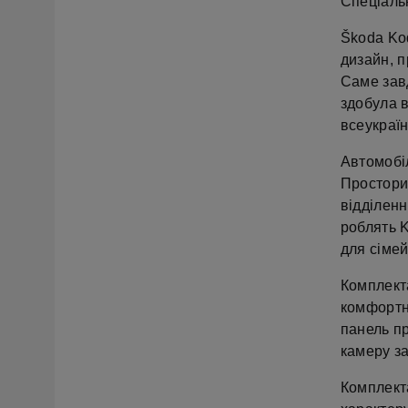
Спеціальн
Škoda Ko
дизайн, п
Саме зав
здобула 
всеукраїн
Автомобіл
Простори
відділенн
роблять K
для сімей
Комплект
комфортн
панель п
камеру за
Комплект