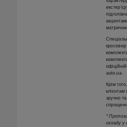
характер
екстер'єр
підголів
акцентам
матрични
Спеціаль
кросовер
комплект
комплекта
офіційній
auto.ua.
Крім тог
клієнтам
зручно та
спрощенн
* Пропози
складу у 