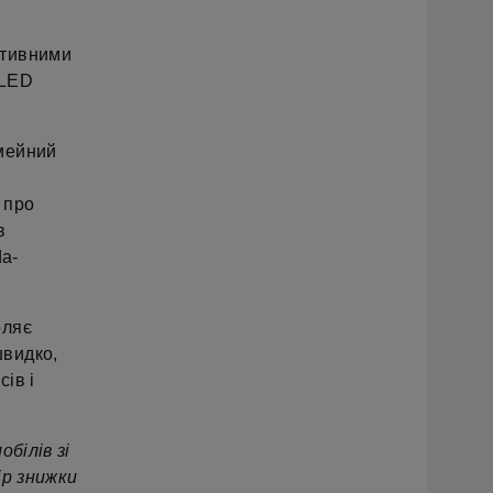
ативними
 LED
імейний
 про
в
da-
оляє
швидко,
сів і
білів зі
ір знижки