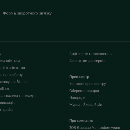
Форма зворотного зв'язку
у
Акції сервіс та запчастини
им клієнтам
Записатись на сервіс
оті з клієнтами
нього зв'язку
Прес-центр
аксесуари Škoda
Контакти прес-центру
абінет
Обережно шахраї
рат палива та викидів
Нагороди
опозицію
Журнал Škoda Style
т-драйв
Про компанію
ТОВ Єврокар Меньюфекчуринг